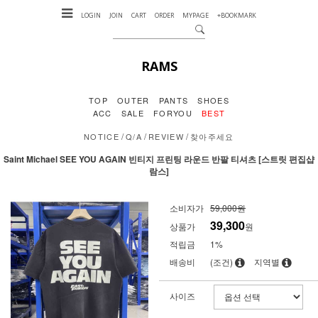
LOGIN
JOIN
CART
ORDER
MYPAGE
+BOOKMARK
RAMS
TOP
OUTER
PANTS
SHOES
ACC
SALE
FORYOU
BEST
/
/
/
NOTICE
Q/A
REVIEW
찾아주세요
Saint Michael SEE YOU AGAIN 빈티지 프린팅 라운드 반팔 티셔츠 [스트릿 편집샵
람스]
소비자가
59,000원
39,300
상품가
원
적립금
1%
배송비
(조건)
지역별
사이즈