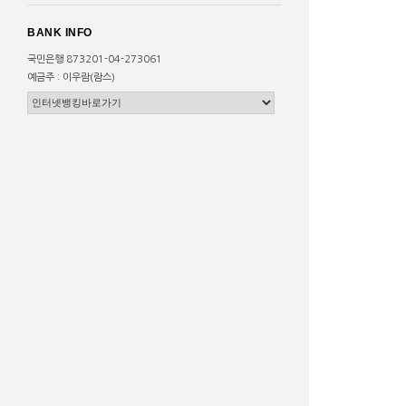
BANK INFO
국민은행 873201-04-273061
예금주 : 이우람(람스)