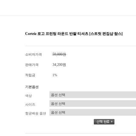
Corteiz 로고 프린팅 라운드 반팔 티셔츠 [스트릿 편집샵 람스]
59,000원
소비자가격
34,200원
판매가격
적립금
1%
기본옵션
색상
사이즈
항공배송 옵션