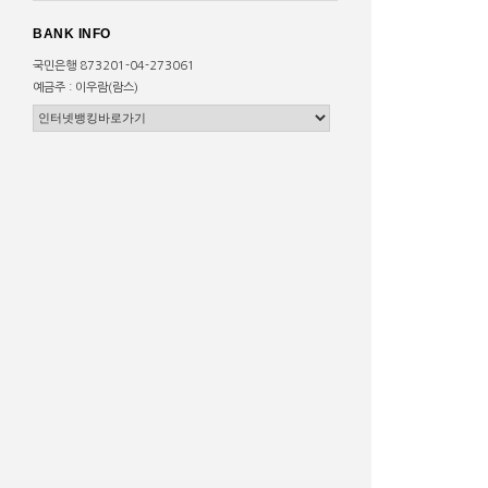
BANK INFO
국민은행 873201-04-273061
예금주 : 이우람(람스)