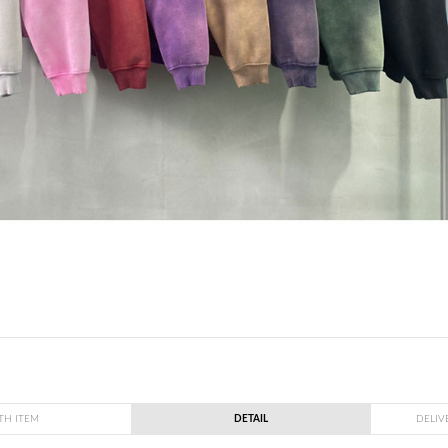
TH ITEM
DETAIL
DELIV