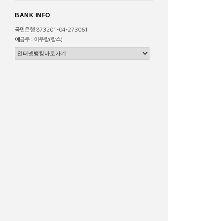
BANK INFO
국민은행 873201-04-273061
예금주 : 이우람(람스)