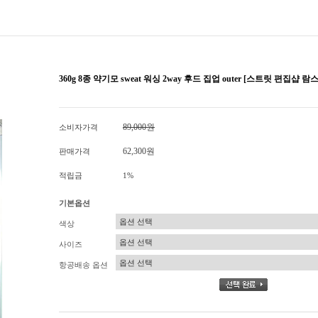
360g 8종 약기모 sweat 워싱 2way 후드 집업 outer [스트릿 편집샵 람스
89,000원
소비자가격
62,300원
판매가격
적립금
1%
기본옵션
색상
사이즈
항공배송 옵션