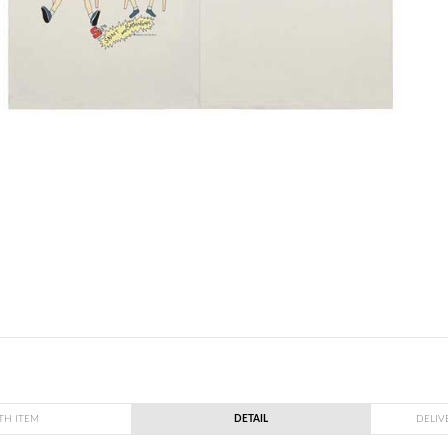
TH ITEM
DETAIL
DELIV