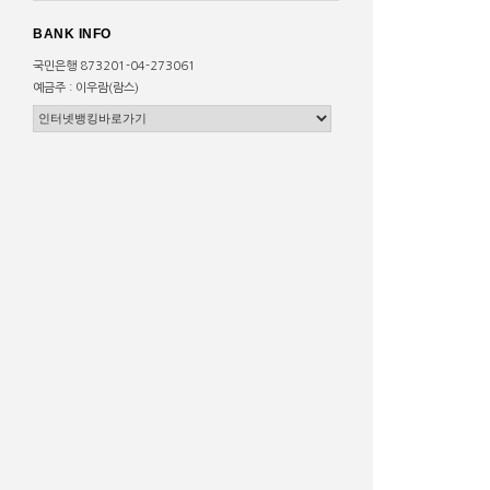
BANK INFO
국민은행 873201-04-273061
예금주 : 이우람(람스)