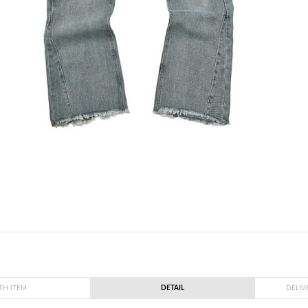
TH ITEM
DETAIL
DELIV