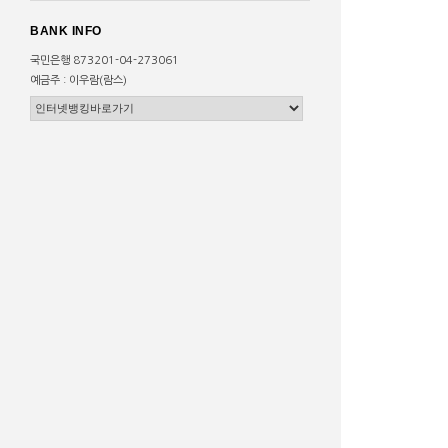
BANK INFO
국민은행 873201-04-273061
예금주 : 이우람(람스)