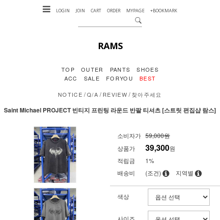
LOGIN
JOIN
CART
ORDER
MYPAGE
+BOOKMARK
RAMS
TOP
OUTER
PANTS
SHOES
ACC
SALE
FORYOU
BEST
/
/
/
NOTICE
Q/A
REVIEW
찾아주세요
Saint Michael PROJECT 빈티지 프린팅 라운드 반팔 티셔츠 [스트릿 편집샵 람스]
소비자가
59,000원
39,300
상품가
원
적립금
1%
배송비
(조건)
지역별
색상
사이즈