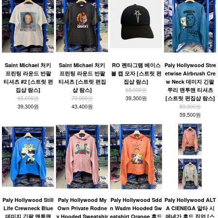
Saint Michael 처키
Saint Michael 처키
RO 펜타그램 베이스
Paly Hollywood Stre
프린팅 라운드 반팔
프린팅 라운드 반팔
볼 캡 모자 [스트릿 편
etwise Airbrush Cre
티셔츠 #2 [스트릿 편
티셔츠 [스트릿 편집
집샵 람스]
w Neck 데미지 긴팔
65,000원
집샵 람스]
샵 람스]
쭈리 맨투맨 티셔츠
65,000원
79,000원
39,300원
[스트릿 편집샵 람스]
39,300원
43,400원
89,000원
59,500원
Paly Hollywood Still
Paly Hollywood My
Paly Hollywood Sdd
Paly Hollywood ALT
Life Crewneck Blue
Own Private Rodne
n Wsdm Hooded Sw
A CIENEGA 알타 시
데미지 긴팔 맨투맨
y Hooded Sweatshir
eatshirt Orange 후드
에네가 후드 집업 [스