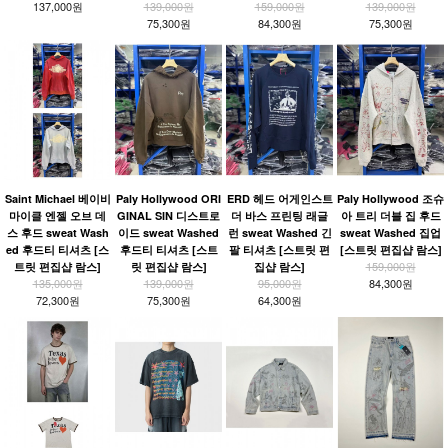
137,000원
139,000원
159,000원
139,000원
75,300원
84,300원
75,300원
Saint Michael 베이비
Paly Hollywood ORI
ERD 헤드 어게인스트
Paly Hollywood 조슈
마이클 엔젤 오브 데
GINAL SIN 디스트로
더 바스 프린팅 래글
아 트리 더블 집 후드
스 후드 sweat Wash
이드 sweat Washed
런 sweat Washed 긴
sweat Washed 집업
ed 후드티 티셔츠 [스
후드티 티셔츠 [스트
팔 티셔츠 [스트릿 편
[스트릿 편집샵 람스]
159,000원
트릿 편집샵 람스]
릿 편집샵 람스]
집샵 람스]
135,000원
139,000원
95,000원
84,300원
72,300원
75,300원
64,300원