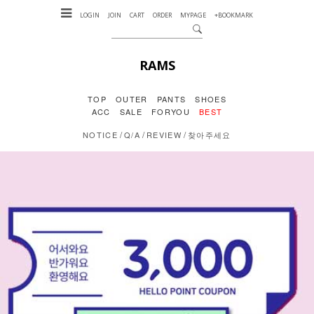
LOGIN
JOIN
CART
ORDER
MYPAGE
+BOOKMARK
RAMS
TOP
OUTER
PANTS
SHOES
ACC
SALE
FORYOU
BEST
/
/
/
NOTICE
Q/A
REVIEW
찾아주세요