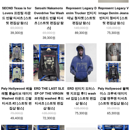
SECND Texas is for
Satoshi Nakamoto
Represent Legacy D
Represent Legacy V
Lovers 프린팅 라운
Overdrive Tee Wash
enim Trucker 빈티지
intage Denim Jeans
드 반팔 티셔츠 [스트
ed 라운드 반팔 티셔
데님 청자켓 [스트릿
빈티지 청바지 [스트
릿 편집샵 람스]
츠 [스트릿 편집샵 람
편집샵 람스]
릿 편집샵 람스]
69,000원
149,000원
135,000원
스]
39,300원
69,000원
89,300원
75,300원
39,300원
Paly Hollywood 베들
ERD THE LAST SLE
ERD 빈티지 도터스
Paly Hollywood 블랙
레헴 롱슬리브 데미지
EP OF THE VIRGIN
펫 지프업 후디 wash
미스 크루넥 데미지
Washed 라운드 긴팔
프린팅 washed 후드
ed 집업 [스트릿 편집
긴팔 맨투맨 티셔츠
티셔츠 #2 [스트릿 편
티셔츠 [스트릿 편집
샵 람스]
[스트릿 편집샵 람스]
135,000원
95,000원
집샵 람스]
샵 람스]
79,000원
135,000원
75,300원
65,300원
49,400원
72,300원