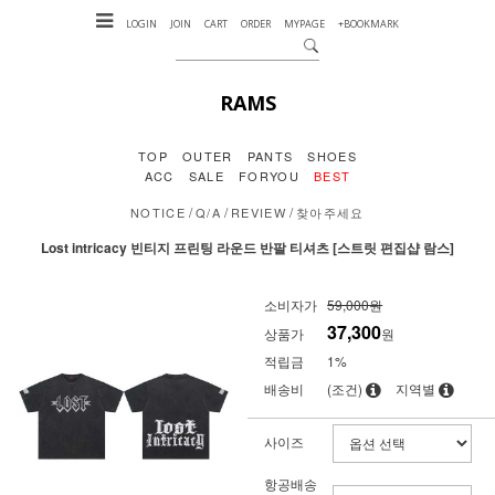
LOGIN
JOIN
CART
ORDER
MYPAGE
+BOOKMARK
RAMS
TOP
OUTER
PANTS
SHOES
ACC
SALE
FORYOU
BEST
/
/
/
NOTICE
Q/A
REVIEW
찾아주세요
Lost intricacy 빈티지 프린팅 라운드 반팔 티셔츠 [스트릿 편집샵 람스]
소비자가
59,000원
37,300
상품가
원
적립금
1%
배송비
(조건)
지역별
사이즈
항공배송