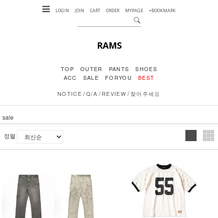
LOGIN
JOIN
CART
ORDER
MYPAGE
+BOOKMARK
RAMS
TOP
OUTER
PANTS
SHOES
ACC
SALE
FORYOU
BEST
/
/
/
NOTICE
Q/A
REVIEW
찾아주세요
sale
정렬