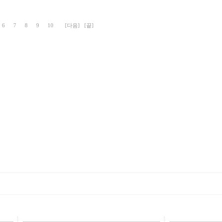
6
7
8
9
10
[다음]
[끝]