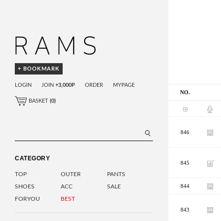
+ BOOKMARK
LOGIN
JOIN
+3,000P
ORDER
MYPAGE
NO.
BASKET
(
0
)
846
CATEGORY
845
TOP
OUTER
PANTS
844
SHOES
ACC
SALE
FORYOU
BEST
843