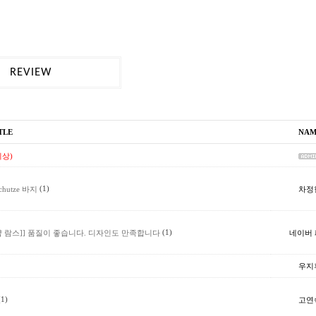
REVIEW
TLE
NAM
이상)
(1)
차정
schutze 바지
(1)
네이버
샵 람스]]
품질이 좋습니다. 디자인도 만족합니다
우지
(1)
고연