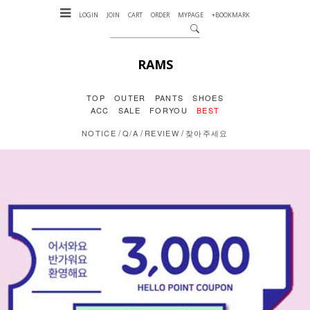
LOGIN
JOIN
CART
ORDER
MYPAGE
+BOOKMARK
RAMS
TOP
OUTER
PANTS
SHOES
ACC
SALE
FORYOU
BEST
/
/
/
NOTICE
Q/A
REVIEW
찾아주세요