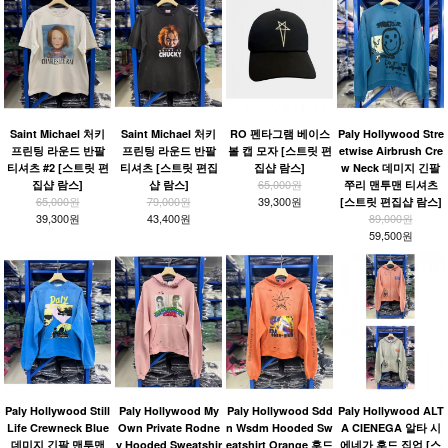
Saint Michael 처키
Saint Michael 처키
RO 펜타그램 베이스
Paly Hollywood Stre
프린팅 라운드 반팔
프린팅 라운드 반팔
볼 캡 모자 [스트릿 편
etwise Airbrush Cre
티셔츠 #2 [스트릿 편
티셔츠 [스트릿 편집
집샵 람스]
w Neck 데미지 긴팔
65,000원
집샵 람스]
샵 람스]
쭈리 맨투맨 티셔츠
65,000원
79,000원
39,300원
[스트릿 편집샵 람스]
39,300원
43,400원
89,000원
59,500원
Paly Hollywood Still
Paly Hollywood My
Paly Hollywood Sdd
Paly Hollywood ALT
Life Crewneck Blue
Own Private Rodne
n Wsdm Hooded Sw
A CIENEGA 알타 시
데미지 긴팔 맨투맨
y Hooded Sweatshir
eatshirt Orange 후드
에네가 후드 집업 [스