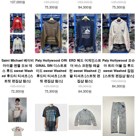
137,000원
139,000원
159,000원
139,000원
75,300원
84,300원
75,300원
Saint Michael 베이비
Paly Hollywood ORI
ERD 헤드 어게인스트
Paly Hollywood 조슈
마이클 엔젤 오브 데
GINAL SIN 디스트로
더 바스 프린팅 래글
아 트리 더블 집 후드
스 후드 sweat Wash
이드 sweat Washed
런 sweat Washed 긴
sweat Washed 집업
ed 후드티 티셔츠 [스
후드티 티셔츠 [스트
팔 티셔츠 [스트릿 편
[스트릿 편집샵 람스]
159,000원
트릿 편집샵 람스]
릿 편집샵 람스]
집샵 람스]
135,000원
139,000원
95,000원
84,300원
72,300원
75,300원
64,300원