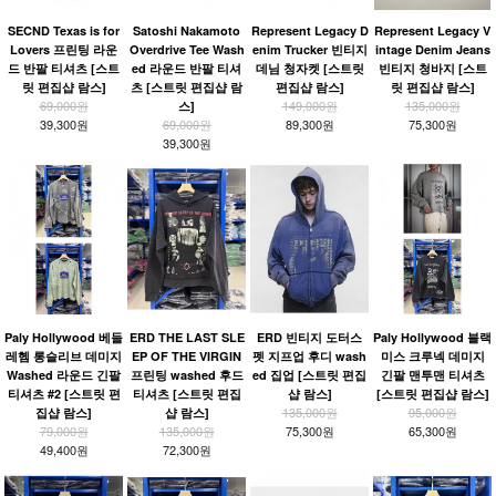
SECND Texas is for
Satoshi Nakamoto
Represent Legacy D
Represent Legacy V
Lovers 프린팅 라운
Overdrive Tee Wash
enim Trucker 빈티지
intage Denim Jeans
드 반팔 티셔츠 [스트
ed 라운드 반팔 티셔
데님 청자켓 [스트릿
빈티지 청바지 [스트
릿 편집샵 람스]
츠 [스트릿 편집샵 람
편집샵 람스]
릿 편집샵 람스]
69,000원
149,000원
135,000원
스]
39,300원
69,000원
89,300원
75,300원
39,300원
Paly Hollywood 베들
ERD THE LAST SLE
ERD 빈티지 도터스
Paly Hollywood 블랙
레헴 롱슬리브 데미지
EP OF THE VIRGIN
펫 지프업 후디 wash
미스 크루넥 데미지
Washed 라운드 긴팔
프린팅 washed 후드
ed 집업 [스트릿 편집
긴팔 맨투맨 티셔츠
티셔츠 #2 [스트릿 편
티셔츠 [스트릿 편집
샵 람스]
[스트릿 편집샵 람스]
135,000원
95,000원
집샵 람스]
샵 람스]
79,000원
135,000원
75,300원
65,300원
49,400원
72,300원