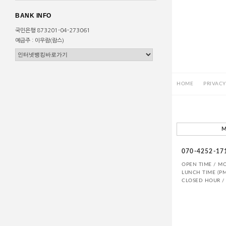
BANK INFO
국민은행 873201-04-273061
예금주 : 이우람(람스)
HOME
PRIVACY
M
070-4252-17
OPEN TIME / MON
LUNCH TIME (PM
CLOSED HOUR / 