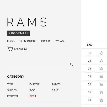
+ BOOKMARK
LOGIN
JOIN
+3,000P
ORDER
MYPAGE
NO.
BASKET
(
0
)
25
24
23
CATEGORY
22
TOP
OUTER
PANTS
SHOES
ACC
SALE
21
FORYOU
BEST
20