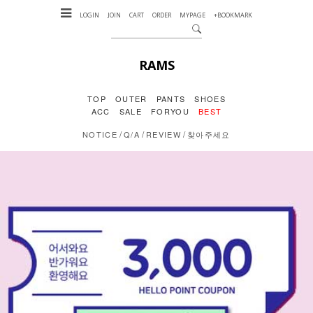
LOGIN
JOIN
CART
ORDER
MYPAGE
+BOOKMARK
RAMS
TOP
OUTER
PANTS
SHOES
ACC
SALE
FORYOU
BEST
/
/
/
NOTICE
Q/A
REVIEW
찾아주세요