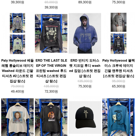
39,300원
69,000원
89,300원
75,300원
39,300원
Paly Hollywood 베들
ERD THE LAST SLE
ERD 빈티지 도터스
Paly Hollywood 블랙
레헴 롱슬리브 데미지
EP OF THE VIRGIN
펫 지프업 후디 wash
미스 크루넥 데미지
Washed 라운드 긴팔
프린팅 washed 후드
ed 집업 [스트릿 편집
긴팔 맨투맨 티셔츠
티셔츠 #2 [스트릿 편
티셔츠 [스트릿 편집
샵 람스]
[스트릿 편집샵 람스]
135,000원
95,000원
집샵 람스]
샵 람스]
79,000원
135,000원
75,300원
65,300원
49,400원
72,300원