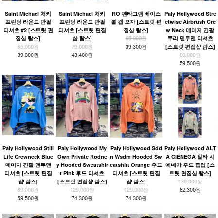
Saint Michael 처키
Saint Michael 처키
RO 펜타그램 베이스
Paly Hollywood Stre
프린팅 라운드 반팔
프린팅 라운드 반팔
볼 캡 모자 [스트릿 편
etwise Airbrush Cre
티셔츠 #2 [스트릿 편
티셔츠 [스트릿 편집
집샵 람스]
w Neck 데미지 긴팔
65,000원
집샵 람스]
샵 람스]
쭈리 맨투맨 티셔츠
65,000원
79,000원
39,300원
[스트릿 편집샵 람스]
39,300원
43,400원
89,000원
59,500원
Paly Hollywood Still
Paly Hollywood My
Paly Hollywood Sdd
Paly Hollywood ALT
Life Crewneck Blue
Own Private Rodne
n Wsdm Hooded Sw
A CIENEGA 알타 시
데미지 긴팔 맨투맨
y Hooded Sweatshir
eatshirt Orange 후드
에네가 후드 집업 [스
티셔츠 [스트릿 편집
t Pink 후드 티셔츠
티셔츠 [스트릿 편집
트릿 편집샵 람스]
139,000원
샵 람스]
[스트릿 편집샵 람스]
샵 람스]
89,000원
129,000원
129,000원
82,300원
59,500원
74,300원
74,300원